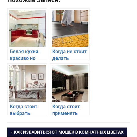
Белая кухня:
Когда не стоит
красиво но
делать
непрактично?
электрический
теплый пол в
квартире
Когда стоит
Когда стоит
выбрать
применять
кованные
натуральные
кровати в
материалы для
Навигация
ПРЕДЫДУЩАЯ
КАК ИЗБАВИТЬСЯ ОТ МОШЕК В КОМНАТНЫХ ЦВЕТАХ
спальню
отделки