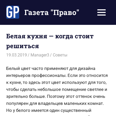
Перейти
к
Газета "Право"
МЕНЮ
содержимому
Наши
инструкции
экономят
Белая кухня — когда стоит
Ваше
решиться
время
19.03.2019
Manager3
Советы
Белый цвет часто применяют для дизайна
интерьеров профессионалы. Если это относится
к кухне, то здесь этот цвет используют для того,
чтобы сделать небольшое помещение светлее и
зрительно больше. Поэтому этот оттенок очень
популярен для владельцев маленьких комнат.
Но у белого имеется один существенный