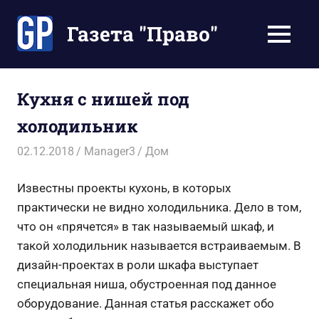
Перейти
к
Газета "Право"
МЕНЮ
содержимому
Наши
инструкции
экономят
Кухня с нишей под
Ваше
холодильник
время
02.12.2018
Manager3
Дом
Известны проекты кухонь, в которых
практически не видно холодильника. Дело в том,
что он «прячется» в так называемый шкаф, и
такой холодильник называется встраиваемым. В
дизайн-проектах в роли шкафа выступает
специальная ниша, обустроенная под данное
оборудование. Данная статья расскажет обо