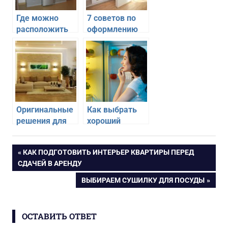
Где можно
7 советов по
расположить
оформлению
холодильник,
кухни с нишей
если на кухне
в стене
для него нет
места
Оригинальные
Как выбрать
решения для
хороший
комнаты с
холодильник
нишей в
Навигация
ПРЕДЫДУЩАЯ
КАК ПОДГОТОВИТЬ ИНТЕРЬЕР КВАРТИРЫ ПЕРЕД
интерьере
ЗАПИСЬ:
СДАЧЕЙ В АРЕНДУ
по
СЛЕДУЮЩАЯ
ВЫБИРАЕМ СУШИЛКУ ДЛЯ ПОСУДЫ
ЗАПИСЬ:
записям
ОСТАВИТЬ ОТВЕТ