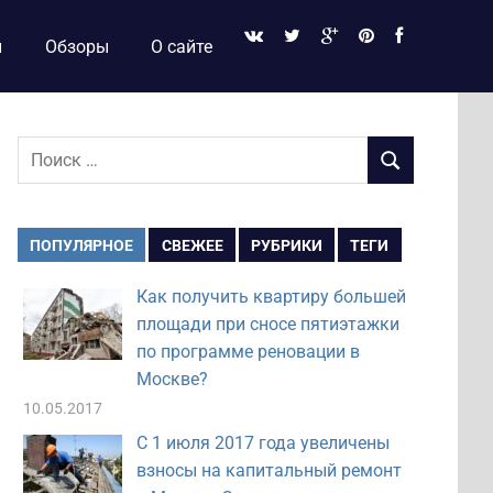
и
Обзоры
О сайте
Поиск
ПОИСК
для:
ПОПУЛЯРНОЕ
СВЕЖЕЕ
РУБРИКИ
ТЕГИ
Как получить квартиру большей
площади при сносе пятиэтажки
по программе реновации в
Москве?
10.05.2017
С 1 июля 2017 года увеличены
взносы на капитальный ремонт