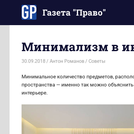
Перейти
Газета "Право"
к
содержимому
Наши
инструкции
экономят
Минимализм в ин
Ваше
время
30.09.2018
Антон Романов
Советы
Минимальное количество предметов, распол
пространства — именно так можно объяснит
интерьере.