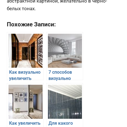
абстрактной картиной, желательно в черно-
белых тонах.
Похожие Записи:
Как визуально
7 способов
увеличить
визуально
пространство
увеличить
маленькой
пространство
прихожей
небольшой
гостиной
Как увеличить
Для какого