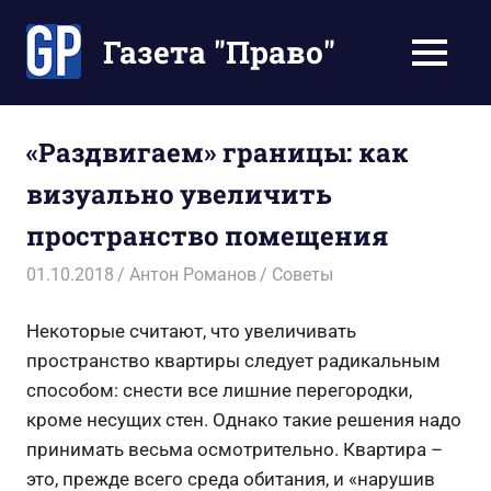
Перейти
к
Газета "Право"
МЕНЮ
содержимому
Наши
инструкции
экономят
«Раздвигаем» границы: как
Ваше
визуально увеличить
время
пространство помещения
01.10.2018
Антон Романов
Советы
Некоторые считают, что увеличивать
пространство квартиры следует радикальным
способом: снести все лишние перегородки,
кроме несущих стен. Однако такие решения надо
принимать весьма осмотрительно. Квартира –
это, прежде всего среда обитания, и «нарушив