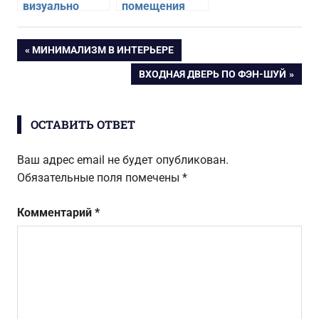
визуально
помещения
комнату при
подойдет
помощи зеркал
отделка
Навигация
ПРЕДЫДУЩАЯ
МИНИМАЛИЗМ В ИНТЕРЬЕРЕ
пластиковыми
ЗАПИСЬ:
панелями
СЛЕДУЮЩАЯ
ВХОДНАЯ ДВЕРЬ ПО ФЭН-ШУЙ
по
ЗАПИСЬ:
записям
ОСТАВИТЬ ОТВЕТ
Ваш адрес email не будет опубликован.
Обязательные поля помечены
*
Комментарий
*