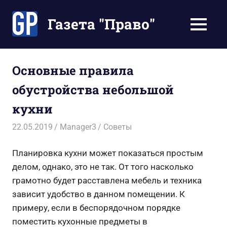
Перейти
к
Газета "Право"
МЕНЮ
содержимому
Наши
инструкции
экономят
Основные правила
Ваше
обустройства небольшой
время
кухни
22.05.2019
Manager3
Советы
Планировка кухни может показаться простым
делом, однако, это не так. От того насколько
грамотно будет расставлена мебель и техника
зависит удобство в данном помещении. К
примеру, если в беспорядочном порядке
поместить кухонные предметы в