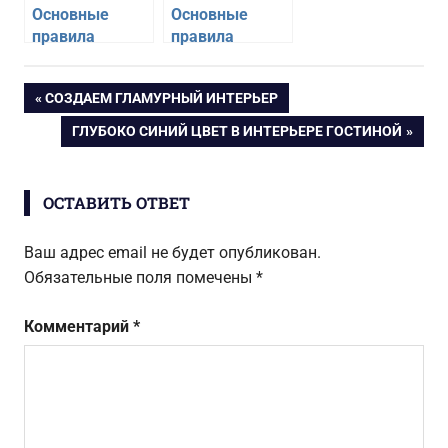
Основные
Основные
правила
правила
обустройства
япоснкого
рабочего места
стиля
Навигация
ПРЕДЫДУЩАЯ
СОЗДАЕМ ГЛАМУРНЫЙ ИНТЕРЬЕР
для школьника
ЗАПИСЬ:
СЛЕДУЮЩАЯ
ГЛУБОКО СИНИЙ ЦВЕТ В ИНТЕРЬЕРЕ ГОСТИНОЙ
по
ЗАПИСЬ:
записям
ОСТАВИТЬ ОТВЕТ
Ваш адрес email не будет опубликован.
Обязательные поля помечены
*
Комментарий
*