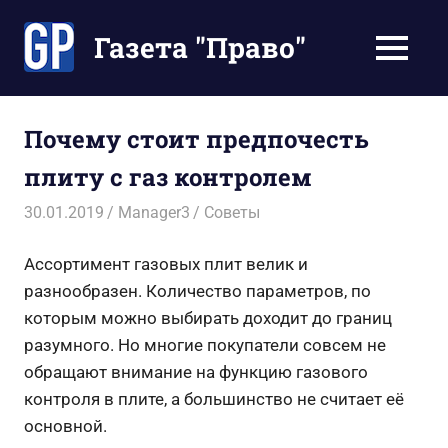
Перейти
к
Газета "Право"
МЕНЮ
содержимому
Наши
инструкции
экономят
Почему стоит предпочесть
Ваше
плиту с газ контролем
время
30.01.2019
Manager3
Советы
Ассортимент газовых плит велик и
разнообразен. Количество параметров, по
которым можно выбирать доходит до границ
разумного. Но многие покупатели совсем не
обращают внимание на функцию газового
контроля в плите, а большинство не считает её
основной.