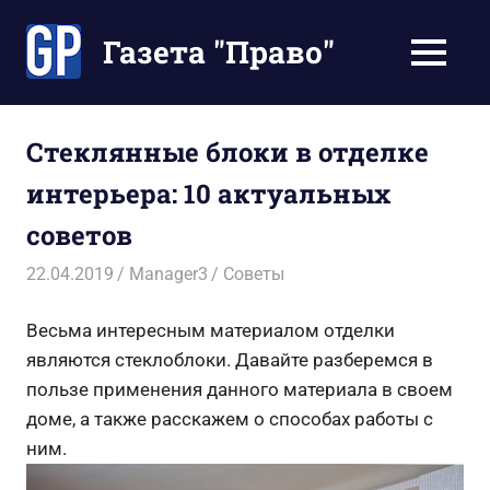
Перейти
к
Газета "Право"
МЕНЮ
содержимому
Наши
инструкции
экономят
Стеклянные блоки в отделке
Ваше
интерьера: 10 актуальных
время
советов
22.04.2019
Manager3
Советы
Весьма интересным материалом отделки
являются стеклоблоки. Давайте разберемся в
пользе применения данного материала в своем
доме, а также расскажем о способах работы с
ним.