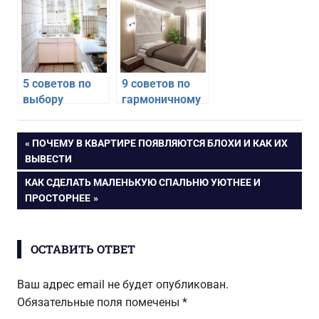
украшение
нестандартной
интерьера
геометрией
5 советов по
9 советов по
выбору
гармоничному
интерьера
дизайну
маленькой
интерьера
Навигация
ПРЕДЫДУЩАЯ
ПОЧЕМУ В КВАРТИРЕ ПОЯВЛЯЮТСЯ БЛОХИ И КАК ИХ
кухни
спальни
ЗАПИСЬ:
ВЫВЕСТИ
по
СЛЕДУЮЩАЯ
КАК СДЕЛАТЬ МАЛЕНЬКУЮ СПАЛЬНЮ УЮТНЕЕ И
ЗАПИСЬ:
ПРОСТОРНЕЕ
записям
ОСТАВИТЬ ОТВЕТ
Ваш адрес email не будет опубликован.
Обязательные поля помечены
*