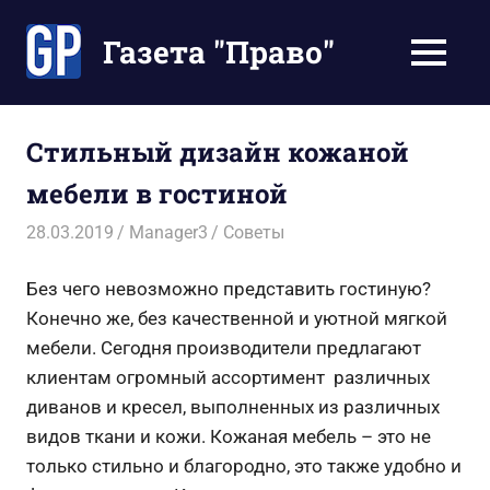
Перейти
к
Газета "Право"
МЕНЮ
содержимому
Наши
инструкции
экономят
Стильный дизайн кожаной
Ваше
мебели в гостиной
время
28.03.2019
Manager3
Советы
Без чего невозможно представить гостиную?
Конечно же, без качественной и уютной мягкой
мебели. Сегодня производители предлагают
клиентам огромный ассортимент различных
диванов и кресел, выполненных из различных
видов ткани и кожи. Кожаная мебель – это не
только стильно и благородно, это также удобно и