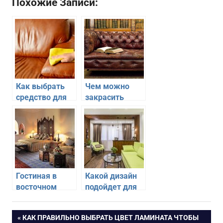
Похожие Записи:
Как выбрать
Чем можно
средство для
закрасить
чистки
потертости на
кожаной
кожаной
мебели
мебели
Гостиная в
Какой дизайн
восточном
подойдет для
стиле — дизайн
гостиной с
интерьера
балконным
Навигация
ПРЕДЫДУЩАЯ
КАК ПРАВИЛЬНО ВЫБРАТЬ ЦВЕТ ЛАМИНАТА ЧТОБЫ
стильной
блоком