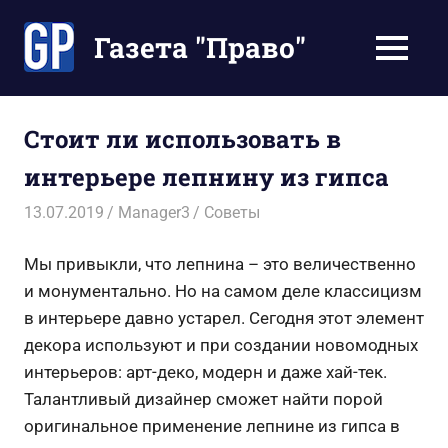
Перейти
к
Газета "Право"
МЕНЮ
содержимому
Наши
инструкции
экономят
Стоит ли использовать в
Ваше
интерьере лепнину из гипса
время
13.07.2019
Manager3
Советы
Мы привыкли, что лепнина – это величественно
и монументально. Но на самом деле классицизм
в интерьере давно устарел. Сегодня этот элемент
декора используют и при создании новомодных
интерьеров: арт-деко, модерн и даже хай-тек.
Талантливый дизайнер сможет найти порой
оригинальное применение лепнине из гипса в