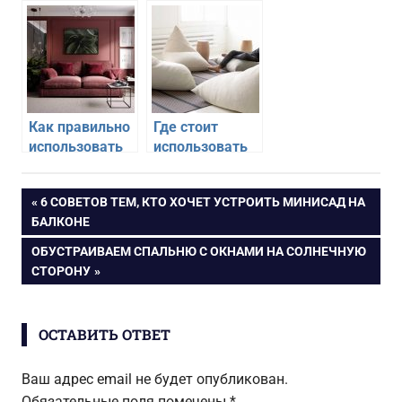
цвет слоновой
наливные полы
кости в
и в каком
интерьере
интерьере их
стоит
использовать
Как правильно
Где стоит
использовать
использовать
цвет для
бескаркасную
акцентов в
мебель
Навигация
ПРЕДЫДУЩАЯ
6 СОВЕТОВ ТЕМ, КТО ХОЧЕТ УСТРОИТЬ МИНИСАД НА
интерьере
ЗАПИСЬ:
БАЛКОНЕ
по
СЛЕДУЮЩАЯ
ОБУСТРАИВАЕМ СПАЛЬНЮ С ОКНАМИ НА СОЛНЕЧНУЮ
ЗАПИСЬ:
СТОРОНУ
записям
ОСТАВИТЬ ОТВЕТ
Ваш адрес email не будет опубликован.
Обязательные поля помечены
*