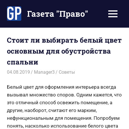
Перейти
к
Газета "Право"
МЕНЮ
содержимому
Наши
инструкции
экономят
Стоит ли выбирать белый цвет
Ваше
основным для обустройства
время
спальни
04.08.2019
Manager3
Советы
Белый цвет для оформления интерьера всегда
вызывал множество споров. Одним кажется, что
это отличный способ освежить помещение, а
другие, наоборот, считают его марким,
нефункциональным для помещения. Попробуем
понять, насколько использование белого цвета