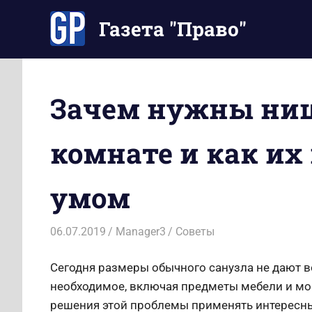
Перейти
Газета "Право"
к
содержимому
Наши
инструкции
экономят
Зачем нужны ниш
Ваше
время
комнате и как их
умом
06.07.2019
Manager3
Советы
Сегодня размеры обычного санузла не дают 
необходимое, включая предметы мебели и м
решения этой проблемы применять интересны