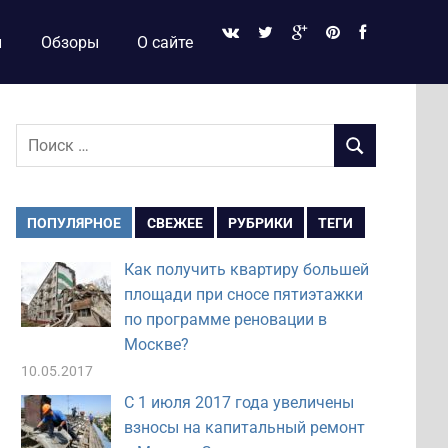
и
Обзоры
О сайте
Поиск
ПОИСК
для:
ПОПУЛЯРНОЕ
СВЕЖЕЕ
РУБРИКИ
ТЕГИ
Как получить квартиру большей
площади при сносе пятиэтажки
по программе реновации в
Москве?
10.05.2017
С 1 июля 2017 года увеличены
взносы на капитальный ремонт