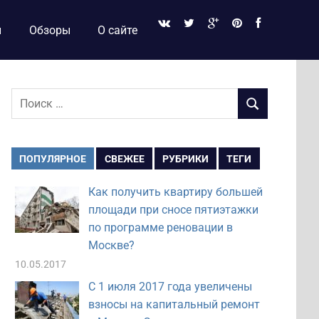
и
Обзоры
О сайте
Поиск
ПОИСК
для:
ПОПУЛЯРНОЕ
СВЕЖЕЕ
РУБРИКИ
ТЕГИ
Как получить квартиру большей
площади при сносе пятиэтажки
по программе реновации в
Москве?
10.05.2017
С 1 июля 2017 года увеличены
взносы на капитальный ремонт