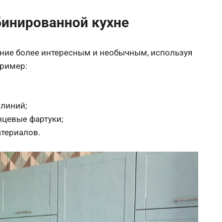
бинированной кухне
ение более интересным и необычным, используя
пример:
 линий;
нцевые фартуки;
атериалов.