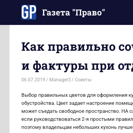
Перейти
Газета "Право"
к
содержимому
Наши
инструкции
экономят
Как правильно с
Ваше
время
и фактуры при от
06.07.2019
Manager3
Советы
Выбор правильных цветов для оформления кух
обустройства. Цвет задает настроение поме
может съедать свободное пространство. НА с
если руководствоваться 2-я простыми прави
поэтому владельцам небольших кухонь лучше 