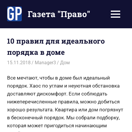
Перейти
к
Газета "Право"
МЕНЮ
содержимому
Наши
инструкции
экономят
10 правил для идеального
Ваше
порядка в доме
время
15.11.2018
Manager3
Дом
Все мечтают, чтобы в доме был идеальный
порядок. Хаос по углам и неуютная обстановка
доставляют дискомфорт. Если соблюдать
нижеперечисленные правила, можно добиться
хорошо результата. Квартира или дом погрязнут
в бесконечный порядок. Мы собрали подборку,
которая может пригодиться начинающим