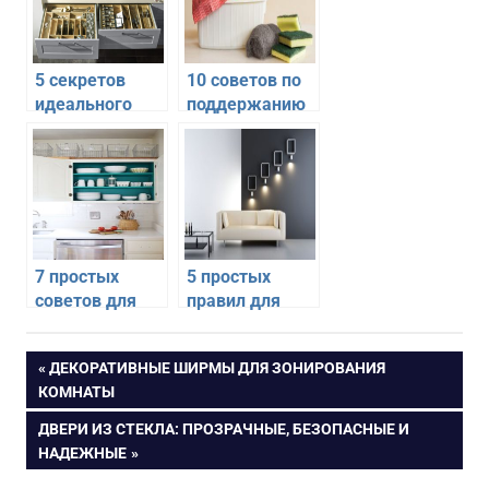
5 секретов
10 советов по
идеального
поддержанию
порядка на
на кухне
кухне
идеального
порядка
7 простых
5 простых
советов для
правил для
идеального
создания уюта
порядка на
в доме
Навигация
ПРЕДЫДУЩАЯ
ДЕКОРАТИВНЫЕ ШИРМЫ ДЛЯ ЗОНИРОВАНИЯ
кухне
ЗАПИСЬ:
КОМНАТЫ
по
СЛЕДУЮЩАЯ
ДВЕРИ ИЗ СТЕКЛА: ПРОЗРАЧНЫЕ, БЕЗОПАСНЫЕ И
ЗАПИСЬ:
НАДЕЖНЫЕ
записям