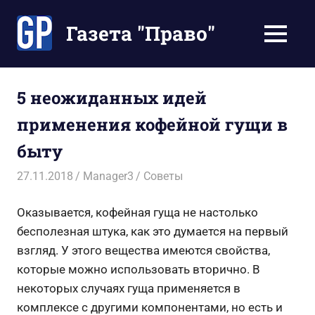
Перейти
к
Газета "Право"
МЕНЮ
содержимому
Наши
инструкции
экономят
5 неожиданных идей
Ваше
применения кофейной гущи в
время
быту
27.11.2018
Manager3
Советы
Оказывается, кофейная гуща не настолько
бесполезная штука, как это думается на первый
взгляд. У этого вещества имеются свойства,
которые можно использовать вторично. В
некоторых случаях гуща применяется в
комплексе с другими компонентами, но есть и