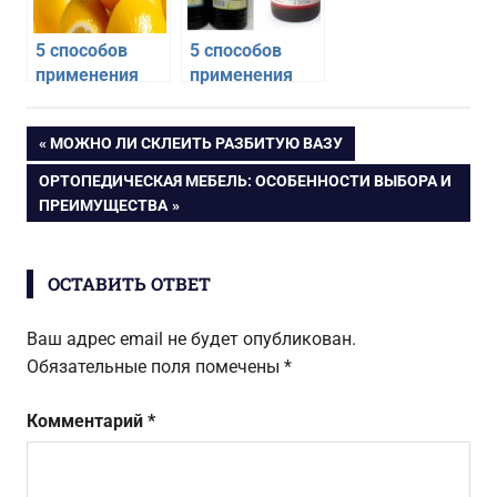
5 способов
5 способов
применения
применения
лимона в быту
аммиака в
быту
Навигация
ПРЕДЫДУЩАЯ
МОЖНО ЛИ СКЛЕИТЬ РАЗБИТУЮ ВАЗУ
ЗАПИСЬ:
СЛЕДУЮЩАЯ
ОРТОПЕДИЧЕСКАЯ МЕБЕЛЬ: ОСОБЕННОСТИ ВЫБОРА И
по
ЗАПИСЬ:
ПРЕИМУЩЕСТВА
записям
ОСТАВИТЬ ОТВЕТ
Ваш адрес email не будет опубликован.
Обязательные поля помечены
*
Комментарий
*