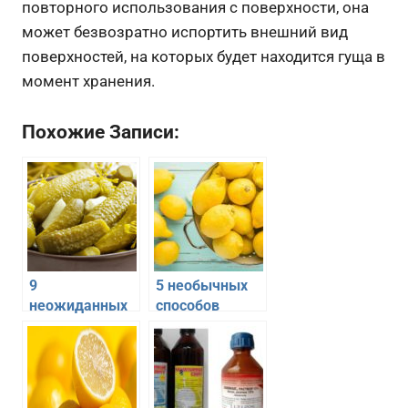
повторного использования с поверхности, она
может безвозратно испортить внешний вид
поверхностей, на которых будет находится гуща в
момент хранения.
Похожие Записи:
9
5 необычных
неожиданных
способов
способов
применения в
применения
быту
огуречного
привычных
рассола
вещей