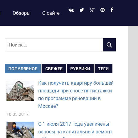
и
Обзоры
О сайте
Поиск
ПОИСК
для:
ПОПУЛЯРНОЕ
СВЕЖЕЕ
РУБРИКИ
ТЕГИ
Как получить квартиру большей
площади при сносе пятиэтажки
по программе реновации в
Москве?
10.05.2017
С 1 июля 2017 года увеличены
взносы на капитальный ремонт