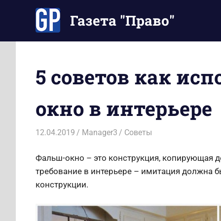
Перейти
Газета "Право"
к
содержимому
Наши
инструкции
экономят
5 советов как ис
Ваше
время
окно в интерьере
12.04.2019
Manager3
Советы
Фальш-окно – это конструкция, копирующая 
требование в интерьере – имитация должна 
конструкции.