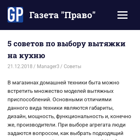
Перейти
к
Газета "Право"
МЕНЮ
содержимому
Наши
инструкции
экономят
5 советов по выбору вытяжки
Ваше
на кухню
время
21.12.2018
Manager3
Советы
В магазинах домашней техники быта можно
встретить множество моделей вытяжных
приспособлений. Основными отличиями
данного вида техники являются габариты,
дизайн, мощность, функциональность и, конечно
же, производители. При выборе агрегата люди
задаются вопросом, как выбрать подходящий