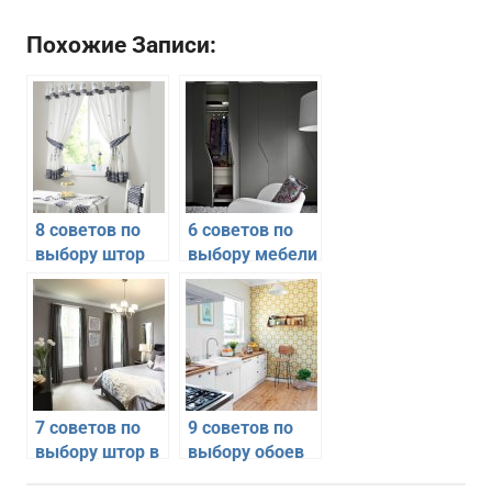
Похожие Записи:
8 советов по
6 советов по
выбору штор
выбору мебели
на кухню
в современном
стиле
7 советов по
9 советов по
выбору штор в
выбору обоев
спальню
для кухни