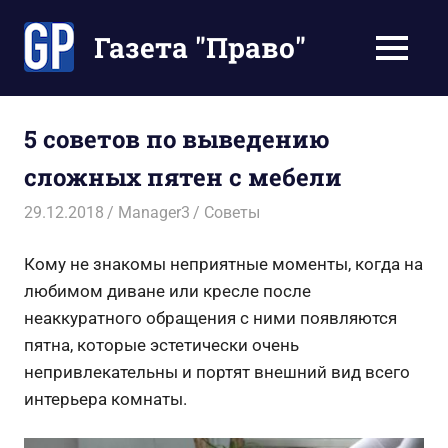
Перейти
к
Газета "Право"
МЕНЮ
содержимому
Наши
инструкции
экономят
5 советов по выведению
Ваше
сложных пятен с мебели
время
29.12.2018
Manager3
Советы
Кому не знакомы неприятные моменты, когда на
любимом диване или кресле после
неаккуратного обращения с ними появляются
пятна, которые эстетически очень
непривлекательны и портят внешний вид всего
интерьера комнаты.