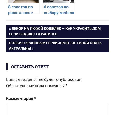
8 советов по
6 советов по
расстановке
выбору мебели
мебели на
в современном
кухне
стиле
Навигация
ПРЕДЫДУЩАЯ
ДЕКОР НА ЛЮБОЙ КОШЕЛЕК — КАК УКРАСИТЬ ДОМ,
ЗАПИСЬ:
ЕСЛИ БЮДЖЕТ ОГРАНИЧЕН
по
СЛЕДУЮЩАЯ
ПОЛКИ С КРАСИВЫМ СЕРВИЗОМ В ГОСТИНОЙ ОПЯТЬ
ЗАПИСЬ:
АКТУАЛЬНЫ
записям
ОСТАВИТЬ ОТВЕТ
Ваш адрес email не будет опубликован.
Обязательные поля помечены
*
Комментарий
*