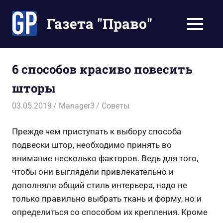
Перейти
к
Газета "Право"
МЕНЮ
содержимому
Наши
инструкции
экономят
6 способов красиво повесить
Ваше
шторы
время
03.05.2019
Manager3
Советы
Прежде чем приступать к выбору способа
подвески штор, необходимо принять во
внимание несколько факторов. Ведь для того,
чтобы они выглядели привлекательно и
дополняли общий стиль интерьера, надо не
только правильно выбрать ткань и форму, но и
определиться со способом их крепления. Кроме