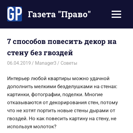
Перейти
к
Газета "Право"
МЕНЮ
содержимому
Наши
инструкции
экономят
7 способов повесить декор на
Ваше
стену без гвоздей
время
06.04.2019
Manager3
Советы
Интерьер любой квартиры можно удачной
дополнить мелкими безделушками на стенах:
картинки, фотографии, поделки. Многие
отказываются от декорирования стен, потому
что не хотят портить новые стены дырами от
гвоздей. Но как повесить картину на стену, не
используя молоток?