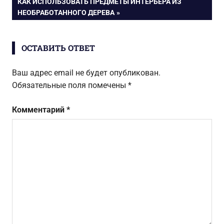
СЛЕДУЮЩАЯ
КАК ИСПОЛЬЗОВАТЬ ПРЕДМЕТЫ ИНТЕРЬЕРА ИЗ
по
ЗАПИСЬ:
НЕОБРАБОТАННОГО ДЕРЕВА
записям
ОСТАВИТЬ ОТВЕТ
Ваш адрес email не будет опубликован.
Обязательные поля помечены
*
Комментарий
*