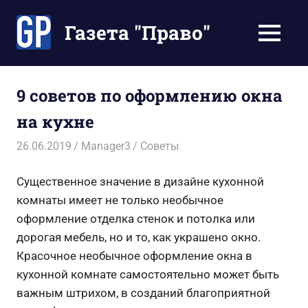
Перейти
к
Газета "Право"
МЕНЮ
содержимому
Наши
инструкции
экономят
9 советов по оформлению окна
Ваше
на кухне
время
26.06.2019
Manager3
Советы
Существенное значение в дизайне кухонной
комнаты имеет не только необычное
оформление отделка стенок и потолка или
дорогая мебель, но и то, как украшено окно.
Красочное необычное оформление окна в
кухонной комнате самостоятельно может быть
важным штрихом, в созданий благоприятной