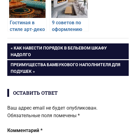
Гостиная в
9 советов по
стиле арт-деко
оформлению
— 6 советов по
стиля техно в
оформлению
интерьере
Навигация
ПРЕДЫДУЩАЯ
КАК НАВЕСТИ ПОРЯДОК В БЕЛЬЕВОМ ШКАФУ
ЗАПИСЬ:
НАДОЛГО
по
СЛЕДУЮЩАЯ
ПРЕИМУЩЕСТВА БАМБУКОВОГО НАПОЛНИТЕЛЯ ДЛЯ
ЗАПИСЬ:
ПОДУШЕК
записям
ОСТАВИТЬ ОТВЕТ
Ваш адрес email не будет опубликован.
Обязательные поля помечены
*
Комментарий
*