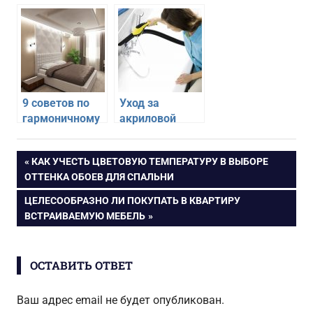
на кухне
идеального
порядка
9 советов по
Уход за
гармоничному
акриловой
дизайну
ванной в
интерьера
домашних
Навигация
ПРЕДЫДУЩАЯ
КАК УЧЕСТЬ ЦВЕТОВУЮ ТЕМПЕРАТУРУ В ВЫБОРЕ
спальни
условиях
ЗАПИСЬ:
ОТТЕНКА ОБОЕВ ДЛЯ СПАЛЬНИ
по
СЛЕДУЮЩАЯ
ЦЕЛЕСООБРАЗНО ЛИ ПОКУПАТЬ В КВАРТИРУ
ЗАПИСЬ:
ВСТРАИВАЕМУЮ МЕБЕЛЬ
записям
ОСТАВИТЬ ОТВЕТ
Ваш адрес email не будет опубликован.