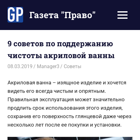
Перейти
к
Газета "Право"
МЕНЮ
содержимому
Наши
инструкции
экономят
9 советов по поддержанию
Ваше
чистоты акриловой ванны
время
08.03.2019
Manager3
Советы
Акриловая ванна – изящное изделие и хочется
видеть его всегда чистым и опрятным.
Правильная эксплуатация может значительно
продлить срок использования этого изделия,
сохранив его поверхность глянцевой даже через
несколько лет после ее покупки и установки.