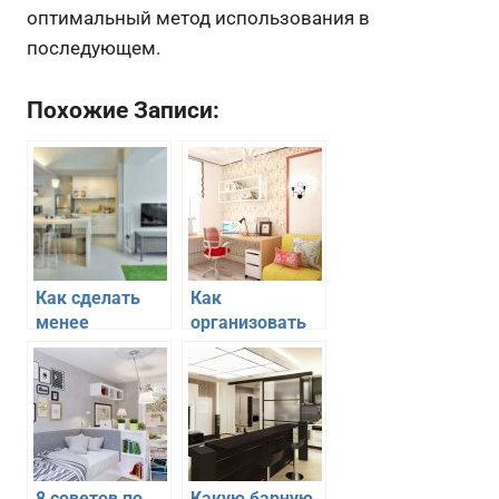
оптимальный метод использования в
последующем.
Похожие Записи:
Как сделать
Как
менее
организовать
заметной
детскую зону в
кухонную зону
квартире со
в квартире-
свободной
студии
планировкой
8 советов по
Какую барную