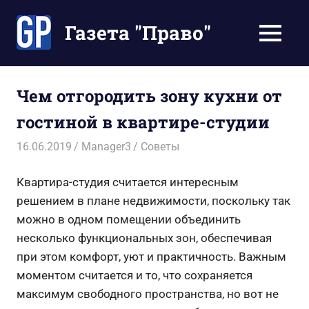
Перейти
к
Газета "Право"
МЕНЮ
содержимому
Наши
инструкции
экономят
Чем отгородить зону кухни от
Ваше
гостиной в квартире-студии
время
16.06.2019
Manager3
Советы
Квартира-студия считается интересным
решением в плане недвижимости, поскольку так
можно в одном помещении объединить
несколько функциональных зон, обеспечивая
при этом комфорт, уют и практичность. Важным
моментом считается и то, что сохраняется
максимум свободного пространства, но вот не