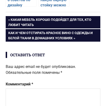
дизайну
стойку можно
спальной зоны
установить в
в квартире-
квартире-
Навигация
ПРЕДЫДУЩАЯ
КАКАЯ МЕБЕЛЬ ХОРОШО ПОДОЙДЕТ ДЛЯ ТЕХ, КТО
студии
студии
ЗАПИСЬ:
ЛЮБИТ ЧИТАТЬ
по
СЛЕДУЮЩАЯ
КАК И ЧЕМ ОТСТИРАТЬ КРАСНОЕ ВИНО С ОДЕЖДЫ И
ЗАПИСЬ:
БЕЛОЙ ТКАНИ В ДОМАШНИХ УСЛОВИЯХ
записям
ОСТАВИТЬ ОТВЕТ
Ваш адрес email не будет опубликован.
Обязательные поля помечены
*
Комментарий
*