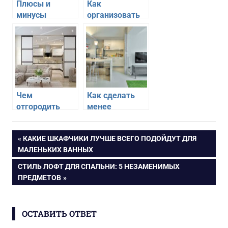
Плюсы и
Как
минусы
организовать
квартиры со
удобную
свободной
рабочую зону
планировкой
на кухне
Чем
Как сделать
отгородить
менее
зону кухни от
заметной
гостиной в
кухонную зону
Навигация
ПРЕДЫДУЩАЯ
КАКИЕ ШКАФЧИКИ ЛУЧШЕ ВСЕГО ПОДОЙДУТ ДЛЯ
квартире-
в квартире-
ЗАПИСЬ:
МАЛЕНЬКИХ ВАННЫХ
студии
студии
по
СЛЕДУЮЩАЯ
СТИЛЬ ЛОФТ ДЛЯ СПАЛЬНИ: 5 НЕЗАМЕНИМЫХ
ЗАПИСЬ:
ПРЕДМЕТОВ
записям
ОСТАВИТЬ ОТВЕТ