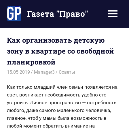
Перейти
к
Газета "Право"
МЕНЮ
содержимому
Наши
инструкции
экономят
Как организовать детскую
Ваше
зону в квартире со свободной
время
планировкой
15.05.2019
Manager3
Советы
Как только младший член семьи появляется на
свет, возникает необходимость удобно его
устроить. Личное пространство — потребность
любого, даже самого маленького человечка,
главное, чтоб у мамы была возможность в
любой момент обратить внимание на