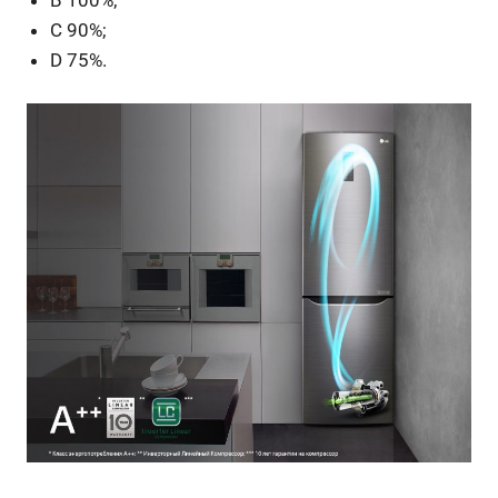
С 90%;
D 75%.