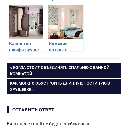
энергосбережения
фартук лучше:
и какой из них
выбор цвета и
лучше
материала
Какой тип
Римские
шкафа лучше
шторы в
выбрать для
спальни —
прихожей
какие выбрать
Навигация
ПРЕДЫДУЩАЯ
КОГДА СТОИТ ОБЪЕДИНЯТЬ СПАЛЬНЮ С ВАННОЙ
ЗАПИСЬ:
КОМНАТОЙ
по
СЛЕДУЮЩАЯ
КАК МОЖНО ОБУСТРОИТЬ ДЛИННУЮ ГОСТИНУЮ В
ЗАПИСЬ:
ХРУЩЕВКЕ
записям
ОСТАВИТЬ ОТВЕТ
Ваш адрес email не будет опубликован.