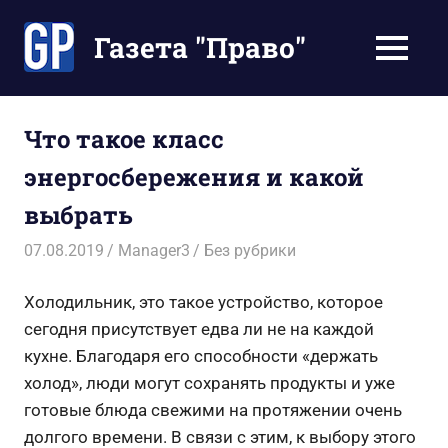
Перейти
к
Газета "Право"
МЕНЮ
содержимому
Наши
инструкции
экономят
Что такое класс
Ваше
энергосбережения и какой
время
выбрать
07.08.2019
Manager3
Без рубрики
Холодильник, это такое устройство, которое
сегодня присутствует едва ли не на каждой
кухне. Благодаря его способности «держать
холод», люди могут сохранять продукты и уже
готовые блюда свежими на протяжении очень
долгого времени. В связи с этим, к выбору этого