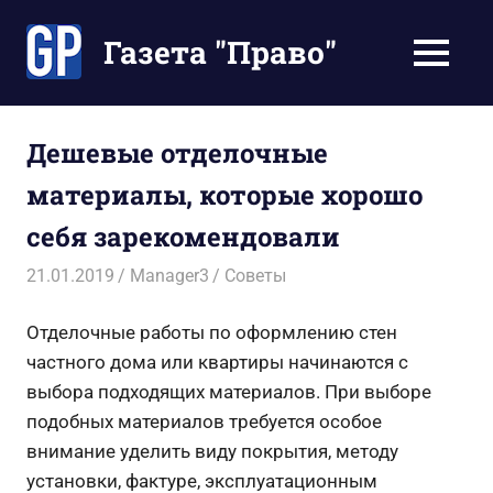
Перейти
к
Газета "Право"
МЕНЮ
содержимому
Наши
инструкции
экономят
Дешевые отделочные
Ваше
материалы, которые хорошо
время
себя зарекомендовали
21.01.2019
Manager3
Советы
Отделочные работы по оформлению стен
частного дома или квартиры начинаются с
выбора подходящих материалов. При выборе
подобных материалов требуется особое
внимание уделить виду покрытия, методу
установки, фактуре, эксплуатационным