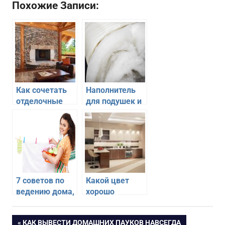
Похожие Записи:
Как сочетать
Наполнитель
отделочные
для подушек и
материалы в
одеял — какой
интерьере
выбрать для
квартиры
себя
7 советов по
Какой цвет
ведению дома,
хорошо
которые
подходит для
облегчат Вам
отделки кухни
ПРЕДЫДУЩАЯ
КАК ВЫВЕСТИ ДОМАШНИХ ПАУКОВ НАВСЕГДА
жизнь