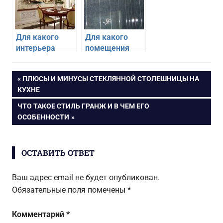
Для какого
Для какого
интерьера
помещения
подойдут
подойдет
фрески
отделка
Навигация
ПРЕДЫДУЩАЯ
ПЛЮСЫ И МИНУСЫ СТЕКЛЯННОЙ СТОЛЕШНИЦЫ НА
пластиковыми
ЗАПИСЬ:
КУХНЕ
панелями
по
СЛЕДУЮЩАЯ
ЧТО ТАКОЕ СТИЛЬ ГРАНЖ И В ЧЕМ ЕГО
ЗАПИСЬ:
ОСОБЕННОСТИ
записям
ОСТАВИТЬ ОТВЕТ
Ваш адрес email не будет опубликован.
Обязательные поля помечены
*
Комментарий
*