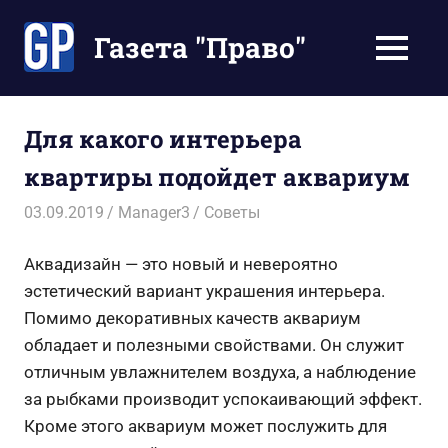
Перейти
к
Газета "Право"
МЕНЮ
содержимому
Наши
инструкции
экономят
Для какого интерьера
Ваше
квартиры подойдет аквариум
время
03.09.2019
Manager3
Советы
Аквадизайн — это новый и невероятно
эстетический вариант украшения интерьера.
Помимо декоративных качеств аквариум
обладает и полезными свойствами. Он служит
отличным увлажнителем воздуха, а наблюдение
за рыбками производит успокаивающий эффект.
Кроме этого аквариум может послужить для