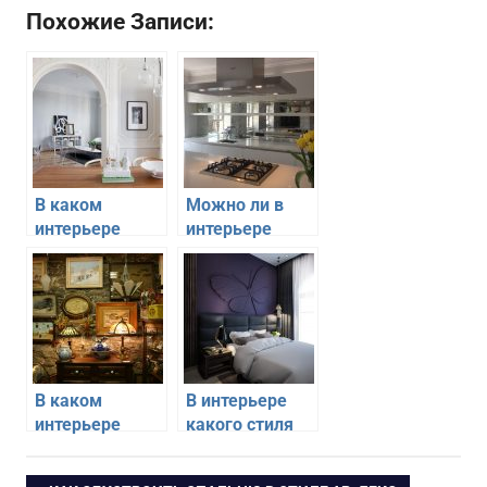
Похожие Записи:
В каком
Можно ли в
интерьере
интерьере
можно
кухни
использовать
использовать
арки из
зеркала
гипсокартона
В каком
В интерьере
интерьере
какого стиля
можно
можно
использовать
использовать