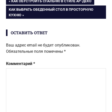
Навигация
ПРЕДЫДУЩАЯ
КАК ОБУСТРОИТЬ СПАЛЬНЮ В СТИЛЕ АР-ДЕКО
предметы
на стенах
ЗАПИСЬ:
старины
барельефы
СЛЕДУЮЩАЯ
КАК ВЫБРАТЬ ОБЕДЕННЫЙ СТОЛ В ПРОСТОРНУЮ
по
ЗАПИСЬ:
КУХНЮ
записям
ОСТАВИТЬ ОТВЕТ
Ваш адрес email не будет опубликован.
Обязательные поля помечены
*
Комментарий
*