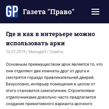
Перейти
к
Газета "Право"
МЕНЮ
содержимому
Наши
инструкции
экономят
Где и как в интерьере можно
Ваше
использовать арки
время
10.07.2019
Manager3
Советы
Основным преимуществом арок является то, что
они отделяют две комнаты друг от друга и
смотрятся гораздо привлекательней дверей.
Безусловно, интерьер помещения в целом от
этого становится симпатичнее. Строителями-
отделочниками довольно часто предлагается
создание примитивного варианта арочного