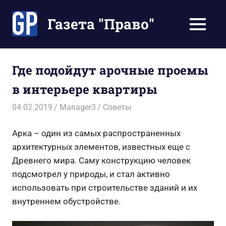
Перейти
к
Газета "Право"
МЕНЮ
содержимому
Наши
инструкции
экономят
Где подойдут арочные проемы
Ваше
в интерьере квартиры
время
04.02.2019
Manager3
Советы
Арка – один из самых распространенных
архитектурных элементов, известных еще с
Древнего мира. Саму конструкцию человек
подсмотрел у природы, и стал активно
использовать при строительстве зданий и их
внутреннем обустройстве.