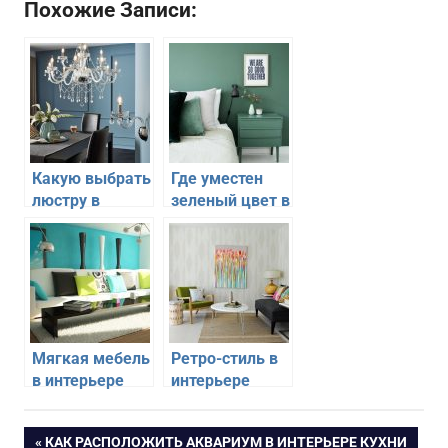
Похожие Записи:
Какую выбрать
Где уместен
люстру в
зеленый цвет в
интерьере
интерьере
квартиры
квартиры
Мягкая мебель
Ретро-стиль в
в интерьере
интерьере
квартиры
квартиры
Навигация
ПРЕДЫДУЩАЯ
КАК РАСПОЛОЖИТЬ АКВАРИУМ В ИНТЕРЬЕРЕ КУХНИ