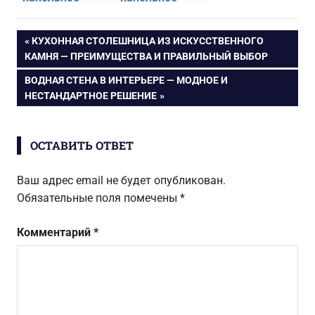
покрытие
покрытие
идеально
лучше всего
Навигация
ПРЕДЫДУЩАЯ
КУХОННАЯ СТОЛЕШНИЦА ИЗ ИСКУССТВЕННОГО
подойдет для
подойдет для
ЗАПИСЬ:
КАМНЯ — ПРЕИМУЩЕСТВА И ПРАВИЛЬНЫЙ ВЫБОР
спальни
детской
по
СЛЕДУЮЩАЯ
ВОДНАЯ СТЕНА В ИНТЕРЬЕРЕ — МОДНОЕ И
ЗАПИСЬ:
НЕСТАНДАРТНОЕ РЕШЕНИЕ
записям
ОСТАВИТЬ ОТВЕТ
Ваш адрес email не будет опубликован.
Обязательные поля помечены
*
Комментарий
*