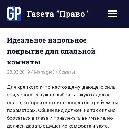
Перейти
к
Газета "Право"
МЕНЮ
содержимому
Наши
инструкции
экономят
Идеальное напольное
Ваше
покрытие для спальной
время
комнаты
28.03.2019
Manager3
Советы
Для крепкого и, по-настоящему, дающего силы
сна, человеку нужно выбрать такую отделку
полов, которая соответствовала бы требуемым
параметрам. Общий вид должен не так сильно
бросаться в глаза и привлекать внимание, но
должен давать ощущение комфорта и уюта.