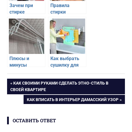
Зачем при
Правила
стирке
стирки
использовать
термобелья
кондиционер
вручную и в
для белья и
стиральной
как его
машине
приготовить
своими руками
Плюсы и
Как выбрать
минусы
сушилку для
потолочной
белья
сушилки для
Навигация
ПРЕДЫДУЩАЯ
КАК СВОИМИ РУКАМИ СДЕЛАТЬ ЭТНО-СТИЛЬ В
белья
ЗАПИСЬ:
СВОЕЙ КВАРТИРЕ
по
СЛЕДУЮЩАЯ
КАК ВПИСАТЬ В ИНТЕРЬЕР ДАМАССКИЙ УЗОР
ЗАПИСЬ:
записям
ОСТАВИТЬ ОТВЕТ