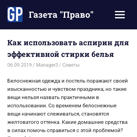
Перейти
к
Газета "Право"
МЕНЮ
содержимому
Наши
инструкции
экономят
Как использовать аспирин для
Ваше
эффективной стирки белья
время
06.09.2019
Manager3
Советы
Белоснежная одежда и постель поражают своей
изысканностью и чувством праздника, но такие
вещи нельзя назвать практичными в
использовании. Со временем белоснежные
вещи начинают слеживаться, становятся
желтоватого оттенка. Какие домашние средства
в силах помочь справиться с этой проблемой?