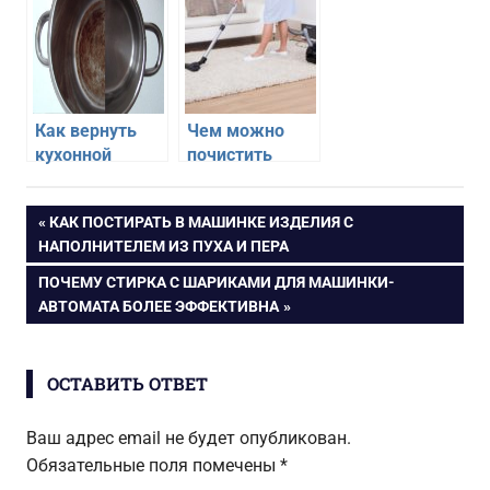
меток» и
холодильнике
предотвратить
их появление
Как вернуть
Чем можно
кухонной
почистить
посуде былой
ковролин от
блеск
запаха в
Навигация
ПРЕДЫДУЩАЯ
КАК ПОСТИРАТЬ В МАШИНКЕ ИЗДЕЛИЯ С
домашних
ЗАПИСЬ:
НАПОЛНИТЕЛЕМ ИЗ ПУХА И ПЕРА
условиях
по
СЛЕДУЮЩАЯ
ПОЧЕМУ СТИРКА С ШАРИКАМИ ДЛЯ МАШИНКИ-
ЗАПИСЬ:
АВТОМАТА БОЛЕЕ ЭФФЕКТИВНА
записям
ОСТАВИТЬ ОТВЕТ
Ваш адрес email не будет опубликован.
Обязательные поля помечены
*