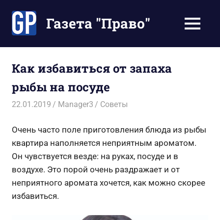
Перейти
к
Газета "Право"
МЕНЮ
содержимому
Наши
инструкции
экономят
Как избавиться от запаха
Ваше
рыбы на посуде
время
22.01.2019
Manager3
Советы
Очень часто поле приготовления блюда из рыбы
квартира наполняется неприятным ароматом.
Он чувствуется везде: на руках, посуде и в
воздухе. Это порой очень раздражает и от
неприятного аромата хочется, как можно скорее
избавиться.