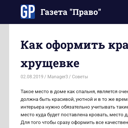
Перейти
Газета "Право"
к
содержимому
Наши
инструкции
экономят
Как оформить кр
Ваше
время
хрущевке
02.08.2019
Manager3
Советы
Такое место в доме как спальня, является оч
должна быть красивой, уютной и в то же вре
интерьера нужно обязательно учитывать таки
место куда будет поставлена кровать, место 
Для того чтобы сразу оформить все качествен