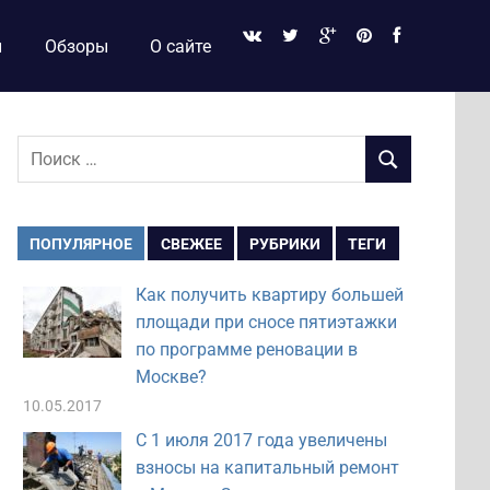
и
Обзоры
О сайте
Поиск
ПОИСК
для:
ПОПУЛЯРНОЕ
СВЕЖЕЕ
РУБРИКИ
ТЕГИ
Как получить квартиру большей
площади при сносе пятиэтажки
по программе реновации в
Москве?
10.05.2017
С 1 июля 2017 года увеличены
взносы на капитальный ремонт