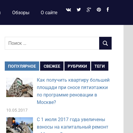
и
Обзоры
О сайте
Поиск
ПОИСК
для:
ПОПУЛЯРНОЕ
СВЕЖЕЕ
РУБРИКИ
ТЕГИ
Как получить квартиру большей
площади при сносе пятиэтажки
по программе реновации в
Москве?
10.05.2017
С 1 июля 2017 года увеличены
взносы на капитальный ремонт