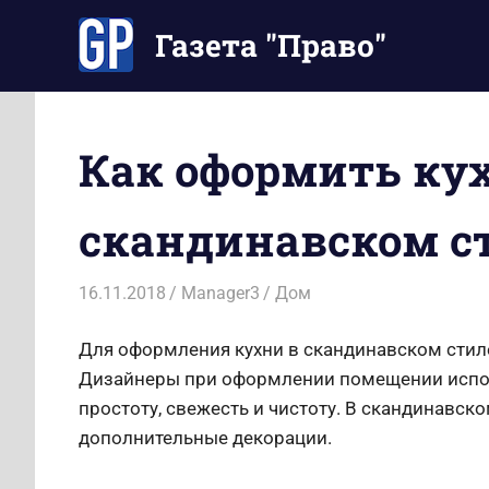
Перейти
Газета "Право"
к
содержимому
Наши
инструкции
экономят
Как оформить ку
Ваше
время
скандинавском с
16.11.2018
Manager3
Дом
Для оформления кухни в скандинавском стил
Дизайнеры при оформлении помещении исполь
простоту, свежесть и чистоту. В скандинавск
дополнительные декорации.