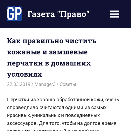
Перейти
к
Газета "Право"
МЕНЮ
содержимому
Наши
инструкции
экономят
Как правильно чистить
Ваше
кожаные и замшевые
время
перчатки в домашних
условиях
22.03.2019
Manager3
Советы
Перчатки из хорошо обработанной кожи, очень
справедливо считаются одними из самых
красивых, уникальных и повседневных
аксессуаров. Для того, чтобы на долгое время
сохранить их эстетичный внешний вид,