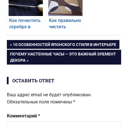
Как почистить
Как правильно
серебро в
чистить
домашних
коврики
условиях
Навигация
ПРЕДЫДУЩАЯ
10 ОСОБЕННОСТЕЙ ЯПОНСКОГО СТИЛЯ В ИНТЕРЬЕРЕ
ЗАПИСЬ:
СЛЕДУЮЩАЯ
ПОЧЕМУ НАСТЕННЫЕ ЧАСЫ — ЭТО ВАЖНЫЙ ЭЛЕМЕНТ
по
ЗАПИСЬ:
ДЕКОРА
записям
ОСТАВИТЬ ОТВЕТ
Ваш адрес email не будет опубликован.
Обязательные поля помечены
*
Комментарий
*