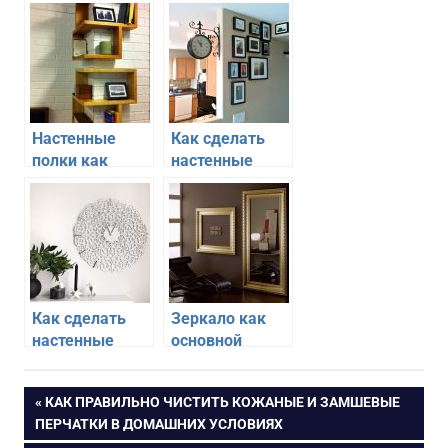
Настенные
Как сделать
полки как
настенные
элемент
часы ярким
декора
акцентом в
интерьере
Как сделать
Зеркало как
настенные
основной
часы ярким
элемент
акцентом в
декора
Навигация
ПРЕДЫДУЩАЯ
КАК ПРАВИЛЬНО ЧИСТИТЬ КОЖАНЫЕ И ЗАМШЕВЫЕ
интерьере
ЗАПИСЬ:
ПЕРЧАТКИ В ДОМАШНИХ УСЛОВИЯХ