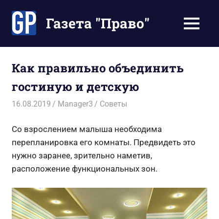
Перейти
к
Газета "Право"
МЕНЮ
содержимому
Наши
инструкции
экономят
Как правильно объединить
Ваше
гостиную и детскую
время
16.08.2019
Manager3
Советы
Со взрослением малыша необходима
перепланировка его комнаты. Предвидеть это
нужно заранее, зрительно наметив,
расположение функциональных зон.