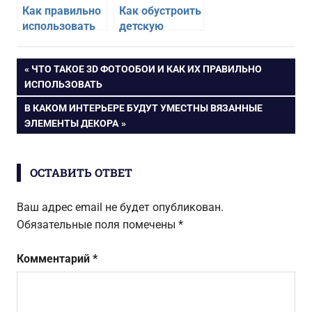
Как правильно
Как обустроить
использовать
детскую
цвет для
комнату
акцентов в
Навигация
ПРЕДЫДУЩАЯ
ЧТО ТАКОЕ 3D ФОТООБОИ И КАК ИХ ПРАВИЛЬНО
интерьере
ЗАПИСЬ:
ИСПОЛЬЗОВАТЬ
по
СЛЕДУЮЩАЯ
В КАКОМ ИНТЕРЬЕРЕ БУДУТ УМЕСТНЫ ВЯЗАННЫЕ
ЗАПИСЬ:
ЭЛЕМЕНТЫ ДЕКОРА
записям
ОСТАВИТЬ ОТВЕТ
Ваш адрес email не будет опубликован.
Обязательные поля помечены
*
Комментарий
*