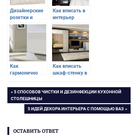
Дизайнерские
Как вписать в
розетки и
интерьер
выключатели в
дамасский
интерьере
узор
квартиры
Как
Как вписать
гармонично
шкаф-стенку в
вписать в
интерьер
интерьер
современной
Навигация
ПРЕДЫДУЩАЯ
5 СПОСОБОВ ЧИСТКИ И ДЕЗИНФЕКЦИИ КУХОННОЙ
радиаторы
гостиной
ЗАПИСЬ:
СТОЛЕШНИЦЫ
отопления
по
СЛЕДУЮЩАЯ
5 ИДЕЙ ДЕКОРА ИНТЕРЬЕРА С ПОМОЩЬЮ ВАЗ
ЗАПИСЬ:
записям
ОСТАВИТЬ ОТВЕТ