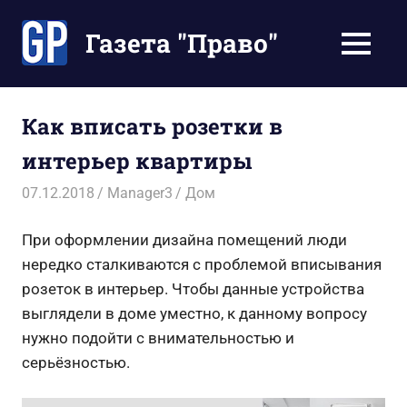
Перейти
к
Газета "Право"
МЕНЮ
содержимому
Наши
инструкции
экономят
Как вписать розетки в
Ваше
интерьер квартиры
время
07.12.2018
Manager3
Дом
При оформлении дизайна помещений люди
нередко сталкиваются с проблемой вписывания
розеток в интерьер. Чтобы данные устройства
выглядели в доме уместно, к данному вопросу
нужно подойти с внимательностью и
серьёзностью.