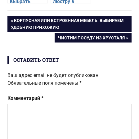
выбрать
люстру в
люстру для
интерьере
кухни
квартиры
Навигация
ПРЕДЫДУЩАЯ
КОРПУСНАЯ ИЛИ ВСТРОЕННАЯ МЕБЕЛЬ: ВЫБИРАЕМ
ЗАПИСЬ:
УДОБНУЮ ПРИХОЖУЮ
по
СЛЕДУЮЩАЯ
ЧИСТИМ ПОСУДУ ИЗ ХРУСТАЛЯ
ЗАПИСЬ:
записям
ОСТАВИТЬ ОТВЕТ
Ваш адрес email не будет опубликован.
Обязательные поля помечены
*
Комментарий
*