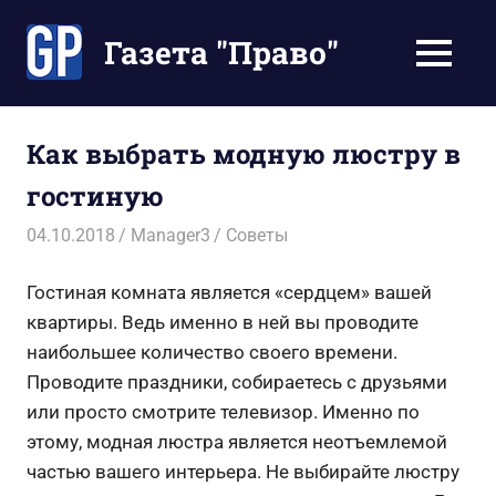
Перейти
к
Газета "Право"
МЕНЮ
содержимому
Наши
инструкции
экономят
Как выбрать модную люстру в
Ваше
гостиную
время
04.10.2018
Manager3
Советы
Гостиная комната является «сердцем» вашей
квартиры. Ведь именно в ней вы проводите
наибольшее количество своего времени.
Проводите праздники, собираетесь с друзьями
или просто смотрите телевизор. Именно по
этому, модная люстра является неотъемлемой
частью вашего интерьера. Не выбирайте люстру