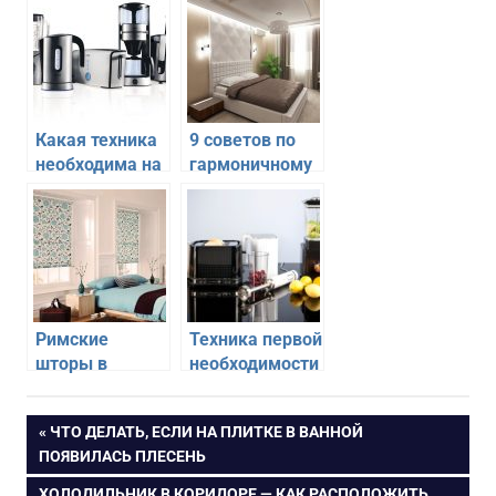
Какая техника
9 советов по
необходима на
гармоничному
любой кухне
дизайну
интерьера
спальни
Римские
Техника первой
шторы в
необходимости
спальни —
— что должно
какие выбрать
быть в любой
Навигация
ПРЕДЫДУЩАЯ
ЧТО ДЕЛАТЬ, ЕСЛИ НА ПЛИТКЕ В ВАННОЙ
квартире
ЗАПИСЬ:
ПОЯВИЛАСЬ ПЛЕСЕНЬ
по
СЛЕДУЮЩАЯ
ХОЛОДИЛЬНИК В КОРИДОРЕ — КАК РАСПОЛОЖИТЬ