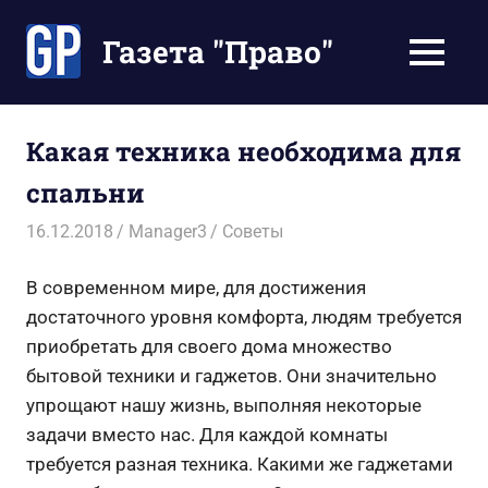
Перейти
к
Газета "Право"
МЕНЮ
содержимому
Наши
инструкции
экономят
Какая техника необходима для
Ваше
спальни
время
16.12.2018
Manager3
Советы
В современном мире, для достижения
достаточного уровня комфорта, людям требуется
приобретать для своего дома множество
бытовой техники и гаджетов. Они значительно
упрощают нашу жизнь, выполняя некоторые
задачи вместо нас. Для каждой комнаты
требуется разная техника. Какими же гаджетами