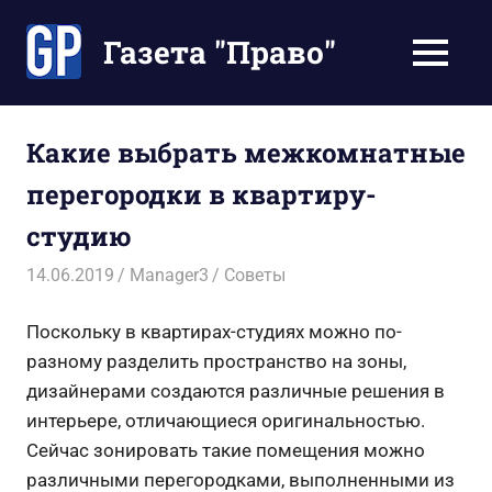
Перейти
к
Газета "Право"
МЕНЮ
содержимому
Наши
инструкции
экономят
Какие выбрать межкомнатные
Ваше
перегородки в квартиру-
время
студию
14.06.2019
Manager3
Советы
Поскольку в квартирах-студиях можно по-
разному разделить пространство на зоны,
дизайнерами создаются различные решения в
интерьере, отличающиеся оригинальностью.
Сейчас зонировать такие помещения можно
различными перегородками, выполненными из