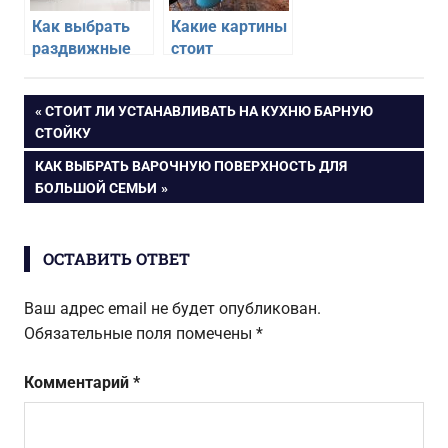
Как выбрать
Какие картины
раздвижные
стоит
перегородки в
приобрести
комнату
чтобы
Навигация
ПРЕДЫДУЩАЯ
СТОИТ ЛИ УСТАНАВЛИВАТЬ НА КУХНЮ БАРНУЮ
украсить
ЗАПИСЬ:
СТОЙКУ
квартиру
по
СЛЕДУЮЩАЯ
КАК ВЫБРАТЬ ВАРОЧНУЮ ПОВЕРХНОСТЬ ДЛЯ
ЗАПИСЬ:
БОЛЬШОЙ СЕМЬИ
записям
ОСТАВИТЬ ОТВЕТ
Ваш адрес email не будет опубликован.
Обязательные поля помечены
*
Комментарий
*