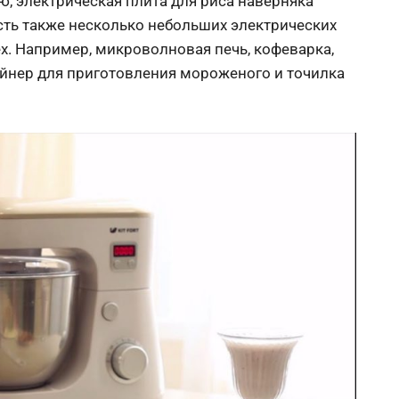
ю, электрическая плита для риса наверняка
сть также несколько небольших электрических
х. Например, микроволновая печь, кофеварка,
айнер для приготовления мороженого и точилка