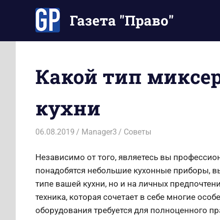
Перейти
Газета "Право"
к
содержимому
Наши
инструкции
экономят
Какой тип миксер
Ваше
время
кухни
06.08.2019
Manager3
Советы
Независимо от того, являетесь вы професси
понадобятся небольшие кухонные приборы, вы
типе вашей кухни, но и на личных предпочтен
техника, которая сочетает в себе многие особ
оборудования требуется для полноценного пр