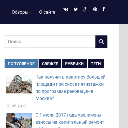
и
Обзоры
О сайте
Поиск
ПОИСК
для:
ПОПУЛЯРНОЕ
СВЕЖЕЕ
РУБРИКИ
ТЕГИ
Как получить квартиру большей
площади при сносе пятиэтажки
по программе реновации в
Москве?
10.05.2017
С 1 июля 2017 года увеличены
взносы на капитальный ремонт