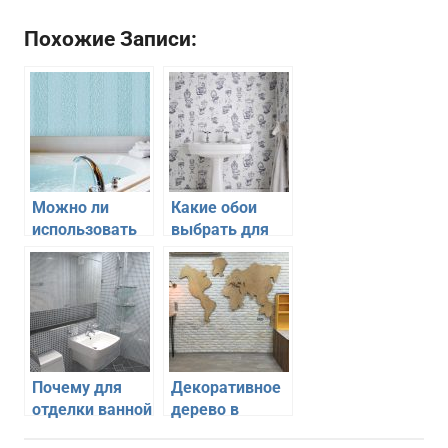
Похожие Записи:
Можно ли
Какие обои
использовать
выбрать для
стеклообои при
отделки ванной
отделки ванной
комнаты
комнаты
Почему для
Декоративное
отделки ванной
дерево в
комнаты стоит
интерьере –