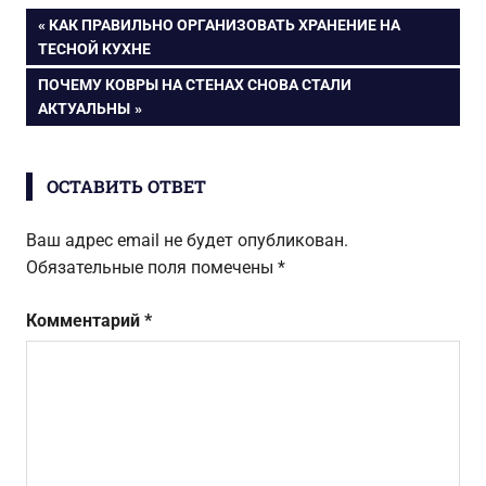
выбрать
красивые
Навигация
ПРЕДЫДУЩАЯ
КАК ПРАВИЛЬНО ОРГАНИЗОВАТЬ ХРАНЕНИЕ НА
мозаику
варианты
ЗАПИСЬ:
ТЕСНОЙ КУХНЕ
дизайна
по
СЛЕДУЮЩАЯ
ПОЧЕМУ КОВРЫ НА СТЕНАХ СНОВА СТАЛИ
ЗАПИСЬ:
АКТУАЛЬНЫ
записям
ОСТАВИТЬ ОТВЕТ
Ваш адрес email не будет опубликован.
Обязательные поля помечены
*
Комментарий
*