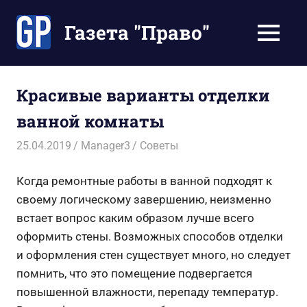
Перейти
к
Газета "Право"
МЕНЮ
содержимому
Наши
инструкции
экономят
Красивые варианты отделки
Ваше
ванной комнаты
время
25.04.2019
Manager3
Советы
Когда ремонтные работы в ванной подходят к
своему логическому завершению, неизменно
встает вопрос каким образом лучше всего
оформить стены. Возможных способов отделки
и оформления стен существует много, но следует
помнить, что это помещение подвергается
повышенной влажности, перепаду температур.