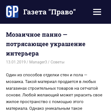
Перейти
к
Газета "Право"
МЕНЮ
содержимому
Наши
инструкции
экономят
Мозаичное панно —
Ваше
потрясающее украшение
время
интерьера
13.01.2019
Manager3
Советы
Один из способов отделки стен и пола —
мозаика. Такой материал продается в любых
магазинах строительных товаров на сетчатой
основе. Любой желающий может украсить свое
жилое пространство с помощью этого
материала. Однако уникальным такое