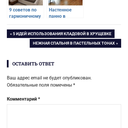
9 советов по
Настенное
гармоничному
панно в
дизайну
интерьере
интерьера
гостиной
Навигация
ПРЕДЫДУЩАЯ
5 ИДЕЙ ИСПОЛЬЗОВАНИЯ КЛАДОВОЙ В ХРУЩЕВКЕ
спальни
ЗАПИСЬ:
СЛЕДУЮЩАЯ
НЕЖНАЯ СПАЛЬНЯ В ПАСТЕЛЬНЫХ ТОНАХ
по
ЗАПИСЬ:
записям
ОСТАВИТЬ ОТВЕТ
Ваш адрес email не будет опубликован.
Обязательные поля помечены
*
Комментарий
*