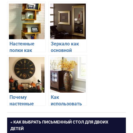
Настенные
Зеркало как
полки как
основной
элемент
элемент
декора
декора
Почему
Как
настенные
использовать
часы — это
вазы для
важный
украшения
Навигация
ПРЕДЫДУЩАЯ
КАК ВЫБРАТЬ ПИСЬМЕННЫЙ СТОЛ ДЛЯ ДВОИХ
элемент
интерьера
ЗАПИСЬ:
ДЕТЕЙ
декора