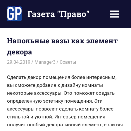
Перейти
к
Газета "Право"
МЕНЮ
содержимому
Наши
инструкции
экономят
Напольные вазы как элемент
Ваше
декора
время
29.04.2019
Manager3
Советы
Сделать декор помещения более интересным,
вы сможете добавив к дизайну комнаты
некоторые аксессуары. Это поможет создать
определенную эстетику помещения. Эти
аксессуары позволят сделать комнату более
стильной и уютной. Интерьер помещения
получит особый декоративный элемент, если вы