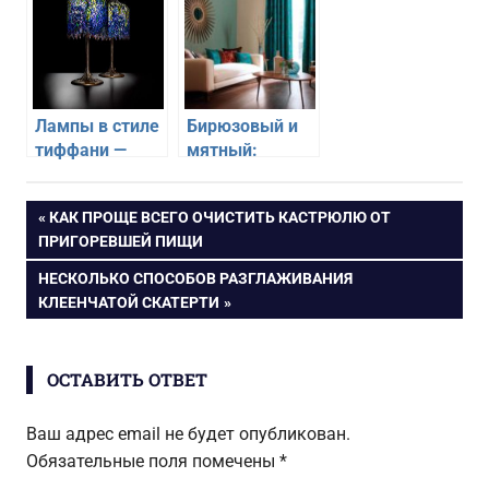
тонах
современность
Лампы в стиле
Бирюзовый и
тиффани —
мятный:
элегантная
лидеры в
классика
интерьере 2019
Навигация
ПРЕДЫДУЩАЯ
КАК ПРОЩЕ ВСЕГО ОЧИСТИТЬ КАСТРЮЛЮ ОТ
года
ЗАПИСЬ:
ПРИГОРЕВШЕЙ ПИЩИ
по
СЛЕДУЮЩАЯ
НЕСКОЛЬКО СПОСОБОВ РАЗГЛАЖИВАНИЯ
ЗАПИСЬ:
КЛЕЕНЧАТОЙ СКАТЕРТИ
записям
ОСТАВИТЬ ОТВЕТ
Ваш адрес email не будет опубликован.
Обязательные поля помечены
*