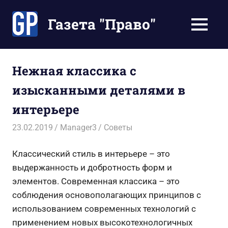
Перейти
к
Газета "Право"
МЕНЮ
содержимому
Наши
инструкции
экономят
Нежная классика с
Ваше
изысканными деталями в
время
интерьере
23.02.2019
Manager3
Советы
Классический стиль в интерьере – это
выдержанность и добротность форм и
элементов. Современная классика – это
соблюдения основополагающих принципов с
использованием современных технологий с
применением новых высокотехнологичных