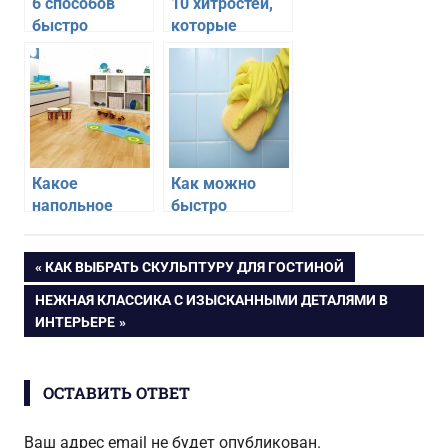
6 способов
10 хитростей,
быстро
которые
очистить
помогут
пригоревшую
сделать уборку
кастрюлю
проще и
быстрее
Какое
Как можно
напольное
быстро
покрытие
очистить
лучше всего
плитку на
Навигация
ПРЕДЫДУЩАЯ
КАК ВЫБРАТЬ СКУЛЬПТУРУ ДЛЯ ГОСТИНОЙ
подойдет для
кухне
ЗАПИСЬ:
детской
СЛЕДУЮЩАЯ
НЕЖНАЯ КЛАССИКА С ИЗЫСКАННЫМИ ДЕТАЛЯМИ В
по
ЗАПИСЬ:
ИНТЕРЬЕРЕ
записям
ОСТАВИТЬ ОТВЕТ
Ваш адрес email не будет опубликован.