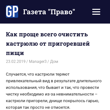
Перейти
к
Газета "Право"
МЕНЮ
содержимому
Наши
инструкции
экономят
Как проще всего очистить
Ваше
кастрюлю от пригоревшей
время
пищи
23.02.2019
Manager3
Дом
Случается, что кастрюли теряют
привлекательный вид в результате длительного
использования, что бывает и так, что провести
чистку необходимо из-за невнимательности –
кастрюли пригорели, днище покрылось гарью,
которая так просто не отмоется.