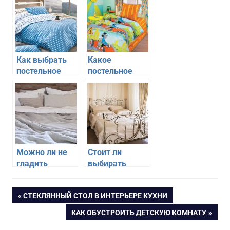
Как выбрать
Какое
постельное
постельное
белье для
белье выбрать
комфортного
для детской
сна
комнаты
Можно ли не
Стоит ли
гладить
выбирать
постельное
постельное
белье после
белье из
Навигация
ПРЕДЫДУЩАЯ
СТЕКЛЯННЫЙ СТОЛ В ИНТЕРЬЕРЕ КУХНИ
стирки
натурального
ЗАПИСЬ:
шелка
СЛЕДУЮЩАЯ
КАК ОБУСТРОИТЬ ДЕТСКУЮ КОМНАТУ
по
ЗАПИСЬ: