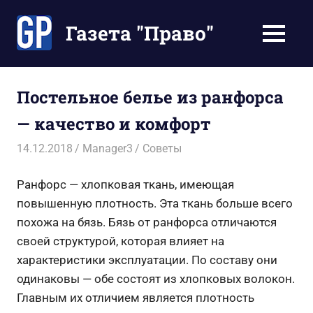
Перейти
к
Газета "Право"
МЕНЮ
содержимому
Наши
инструкции
экономят
Постельное белье из ранфорса
Ваше
— качество и комфорт
время
14.12.2018
Manager3
Советы
Ранфорс — хлопковая ткань, имеющая
повышенную плотность. Эта ткань больше всего
похожа на бязь. Бязь от ранфорса отличаются
своей структурой, которая влияет на
характеристики эксплуатации. По составу они
одинаковы — обе состоят из хлопковых волокон.
Главным их отличием является плотность