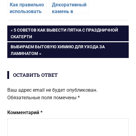
Как правильно
Декоративный
использовать
камень в
желтый цвет в
дизайне
интерьере
интерьера
Навигация
ПРЕДЫДУЩАЯ
5 СОВЕТОВ КАК ВЫВЕСТИ ПЯТНА С ПРАЗДНИЧНОЙ
квартиры
ЗАПИСЬ:
СКАТЕРТИ
по
СЛЕДУЮЩАЯ
ВЫБИРАЕМ БЫТОВУЮ ХИМИЮ ДЛЯ УХОДА ЗА
ЗАПИСЬ:
ЛАМИНАТОМ
записям
ОСТАВИТЬ ОТВЕТ
Ваш адрес email не будет опубликован.
Обязательные поля помечены
*
Комментарий
*