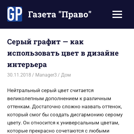
Перейти
к
Газета "Право"
МЕНЮ
содержимому
Наши
инструкции
экономят
Серый графит — как
Ваше
использовать цвет в дизайне
время
интерьера
30.11.2018
Manager3
Дом
Нейтральный серый цвет считается
великолепным дополнением к различным
оттенкам. Достаточно сложно назвать оттенок,
который смог бы создать дисгармонию серому
цвету. Он относится к универсальным цветам,
которые прекрасно сочетаются с любыми