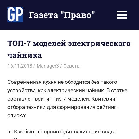
Перейти
к
Газета "Право"
МЕНЮ
содержимому
Наши
инструкции
экономят
ТОП-7 моделей электрического
Ваше
чайника
время
16.11.2018
Manager3
Советы
Современная кухня не обходится без такого
устройства, как электрический чайник. В статье
составлен рейтинг из 7 моделей. Критерии
отбора техники для формирования рейтинг-
списка:
Как быстро происходит закипание воды.