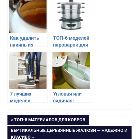
Как удалить
ТОП-6 моделей
накипь из
пароварок для
чайника
быстрой и
полезной
готовки
7 лучших
Угловая или
моделей
сидячая:
паровых швабр
плюсы и
минусы
Навигация
ПРЕДЫДУЩАЯ
ТОП-5 МАТЕРИАЛОВ ДЛЯ КОВРОВ
моделей ванн
ЗАПИСЬ:
для небольших
СЛЕДУЮЩАЯ
ВЕРТИКАЛЬНЫЕ ДЕРЕВЯННЫЕ ЖАЛЮЗИ — НАДЕЖНО И
по
санузлов
ЗАПИСЬ:
КРАСИВО