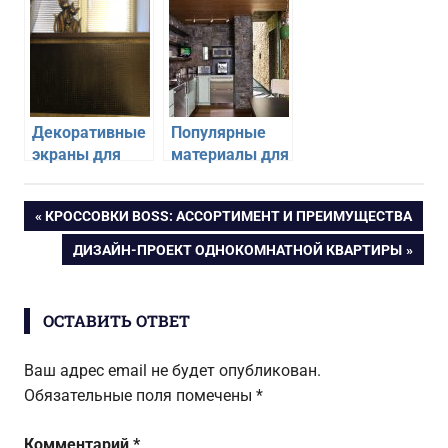
сплит-системе
проемов
Декоративные
Популярные
экраны для
материалы для
радиаторов
кухонного
отопления
фартука
Навигация
ПРЕДЫДУЩАЯ
КРОССОВКИ BOSS: АССОРТИМЕНТ И ПРЕИМУЩЕСТВА
ЗАПИСЬ:
СЛЕДУЮЩАЯ
ДИЗАЙН-ПРОЕКТ ОДНОКОМНАТНОЙ КВАРТИРЫ
по
ЗАПИСЬ:
записям
ОСТАВИТЬ ОТВЕТ
Ваш адрес email не будет опубликован.
Обязательные поля помечены
*
Комментарий
*