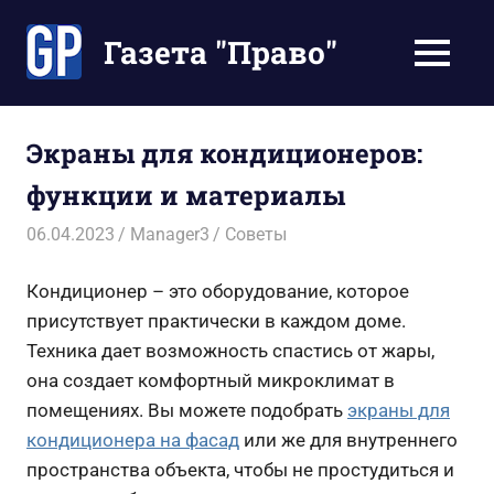
Перейти
к
Газета "Право"
МЕНЮ
содержимому
Наши
инструкции
экономят
Экраны для кондиционеров:
Ваше
функции и материалы
время
06.04.2023
Manager3
Советы
Кондиционер – это оборудование, которое
присутствует практически в каждом доме.
Техника дает возможность спастись от жары,
она создает комфортный микроклимат в
помещениях. Вы можете подобрать
экраны для
кондиционера на фасад
или же для внутреннего
пространства объекта, чтобы не простудиться и